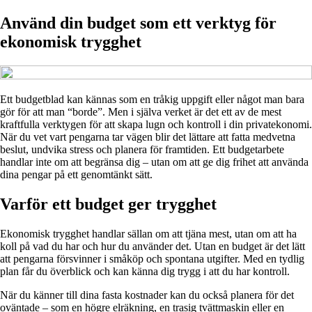
Använd din budget som ett verktyg för
ekonomisk trygghet
Ett budgetblad kan kännas som en tråkig uppgift eller något man bara
gör för att man “borde”. Men i själva verket är det ett av de mest
kraftfulla verktygen för att skapa lugn och kontroll i din privatekonomi.
När du vet vart pengarna tar vägen blir det lättare att fatta medvetna
beslut, undvika stress och planera för framtiden. Ett budgetarbete
handlar inte om att begränsa dig – utan om att ge dig frihet att använda
dina pengar på ett genomtänkt sätt.
Varför ett budget ger trygghet
Ekonomisk trygghet handlar sällan om att tjäna mest, utan om att ha
koll på vad du har och hur du använder det. Utan en budget är det lätt
att pengarna försvinner i småköp och spontana utgifter. Med en tydlig
plan får du överblick och kan känna dig trygg i att du har kontroll.
När du känner till dina fasta kostnader kan du också planera för det
oväntade – som en högre elräkning, en trasig tvättmaskin eller en