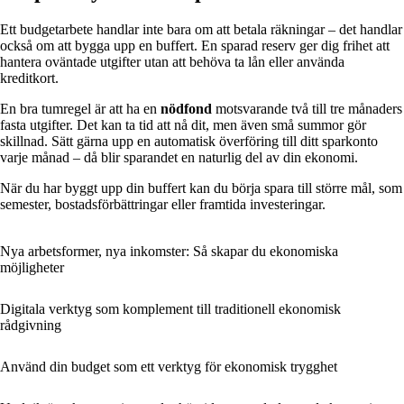
Ett budgetarbete handlar inte bara om att betala räkningar – det handlar
också om att bygga upp en buffert. En sparad reserv ger dig frihet att
hantera oväntade utgifter utan att behöva ta lån eller använda
kreditkort.
En bra tumregel är att ha en
nödfond
motsvarande två till tre månaders
fasta utgifter. Det kan ta tid att nå dit, men även små summor gör
skillnad. Sätt gärna upp en automatisk överföring till ditt sparkonto
varje månad – då blir sparandet en naturlig del av din ekonomi.
När du har byggt upp din buffert kan du börja spara till större mål, som
semester, bostadsförbättringar eller framtida investeringar.
Nya arbetsformer, nya inkomster: Så skapar du ekonomiska
möjligheter
Digitala verktyg som komplement till traditionell ekonomisk
rådgivning
Använd din budget som ett verktyg för ekonomisk trygghet