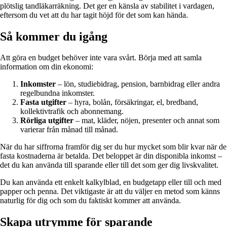
plötslig tandläkarräkning. Det ger en känsla av stabilitet i vardagen,
eftersom du vet att du har tagit höjd för det som kan hända.
Så kommer du igång
Att göra en budget behöver inte vara svårt. Börja med att samla
information om din ekonomi:
Inkomster
– lön, studiebidrag, pension, barnbidrag eller andra
regelbundna inkomster.
Fasta utgifter
– hyra, bolån, försäkringar, el, bredband,
kollektivtrafik och abonnemang.
Rörliga utgifter
– mat, kläder, nöjen, presenter och annat som
varierar från månad till månad.
När du har siffrorna framför dig ser du hur mycket som blir kvar när de
fasta kostnaderna är betalda. Det beloppet är din disponibla inkomst –
det du kan använda till sparande eller till det som ger dig livskvalitet.
Du kan använda ett enkelt kalkylblad, en budgetapp eller till och med
papper och penna. Det viktigaste är att du väljer en metod som känns
naturlig för dig och som du faktiskt kommer att använda.
Skapa utrymme för sparande